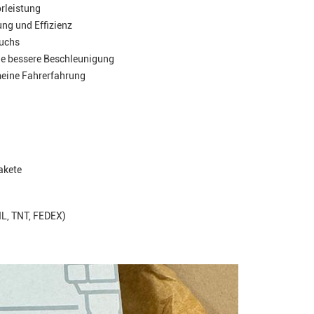
orleistung
ng und Effizienz
auchs
ne bessere Beschleunigung
meine Fahrerfahrung
akete
HL, TNT, FEDEX)