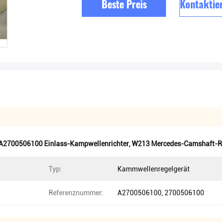
Beste Preis
Kontaktier
A2700506100 Einlass-Kampwellenrichter
,
W213 Mercedes-Camshaft-R
Typ:
Kammwellenregelgerät
Referenznummer:
A2700506100, 2700506100