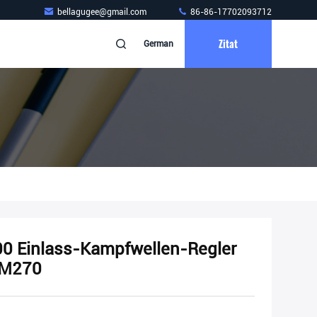
bellagugee@gmail.com
86-86-17702093712
Zitat
German
 Einlass-Kampfwellen-Regler
 M270