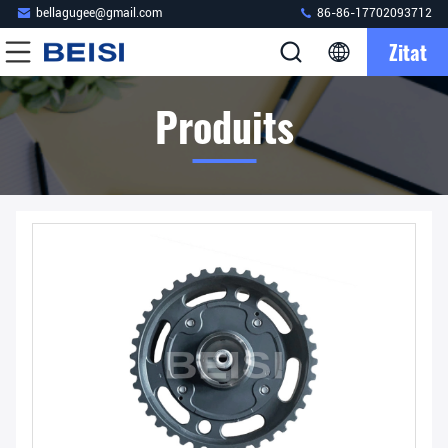
bellagugee@gmail.com
86-86-17702093712
Zitat
Produits