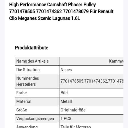
High Performance Camshaft Phaser Pulley
7701478505 7701474362 7701478079 Für Renault
Clio Meganes Scenic Lagunas 1.6L
Produktattribute
Name des Artikels
Kammwelle
Die Situation
Neues
Nummer des
7701478505,7701474362,77014780
Herstellers
Farbe
Bild
Material
Metall
Größe
Originalgröße
Verpackungsmengen
1 PCS
Anwendung
Teile für Motoren