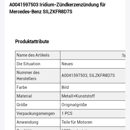
A0041597503 Iridium-Zündkerzenzündung für
Mercedes-Benz SILZKFR8D7S
Produktattribute
Name des Artikels
Spar
Die Situation
Neues
Nummer des
A0041597503, SILZKFR8D7S
Herstellers
Farbe
Bild
Material
Metall+Kunststoff
Größe
Originalgröße
Verpackungsmengen
1 PCS
Anwendung
Teile für Motoren