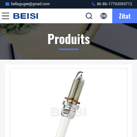
bellagugee@gmail.com
86-86-17702093712
Zitat
Produits