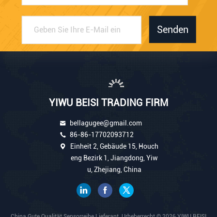
Senden
YIWU BEISI TRADING FIRM
bellagugee@gmail.com
86-86-17702093712
Einheit 2, Gebäude 15, Houch
eng Bezirk 1, Jiangdong, Yiw
u, Zhejiang, China
China Gute Qualität Sensorreihe Lieferant. Urheberrecht © 2026 YIWU BEISI