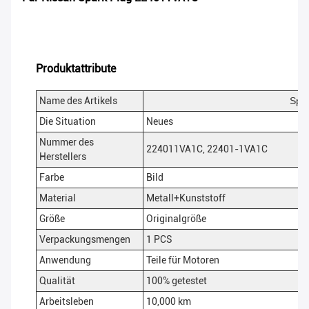
Produktattribute
Name des Artikels
Spar
Die Situation
Neues
Nummer des
224011VA1C, 22401-1VA1C
Herstellers
Farbe
Bild
Material
Metall+Kunststoff
Größe
Originalgröße
Verpackungsmengen
1 PCS
Anwendung
Teile für Motoren
Qualität
100% getestet
Arbeitsleben
10,000 km