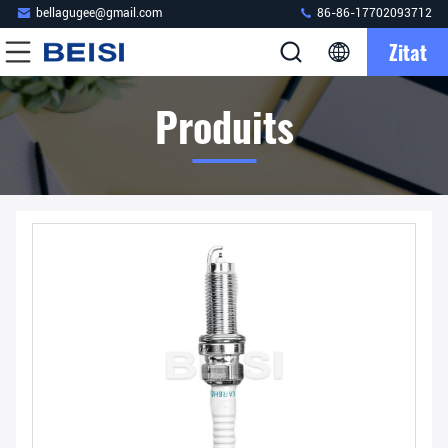
bellagugee@gmail.com
86-86-17702093712
Zitat
Produits