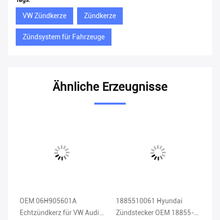
Tags:
VW Zündkerze
Zündkerze
Zündsystem für Fahrzeuge
Ähnliche Erzeugnisse
OEM 06H905601A
1885510061 Hyundai
TV
Echtzündkerz für VW Audi
Zündstecker OEM 18855-
DE