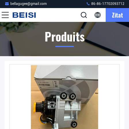
bellagugee@gmail.com
86-86-17702093712
Zitat
Produits