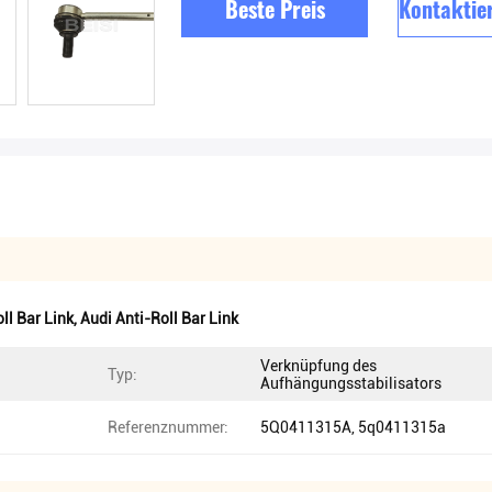
Beste Preis
Kontaktier
ll Bar Link
,
Audi Anti-Roll Bar Link
Verknüpfung des
Typ:
Aufhängungsstabilisators
Referenznummer:
5Q0411315A, 5q0411315a