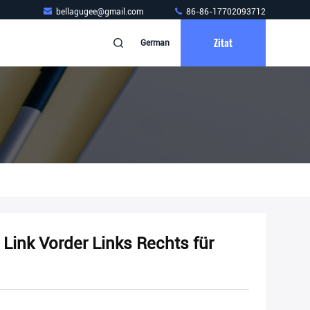
bellagugee@gmail.com
86-86-17702093712
Zitat
German
Link Vorder Links Rechts für