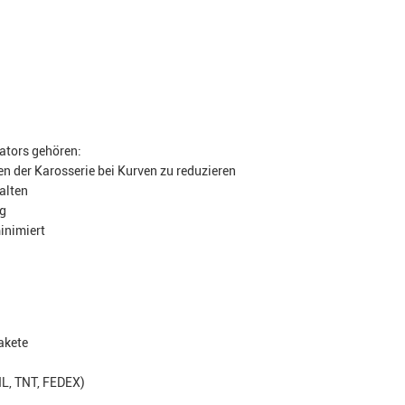
ators gehören:
 der Karosserie bei Kurven zu reduzieren
halten
ng
inimiert
akete
HL, TNT, FEDEX)