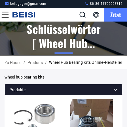
bellagugee@gmail.com
86-86-17702093712
Zitat
Schlüsselwörter
[ Wheel Hub
Bearing Kits ]
/
/
Wheel Hub Bearing Kits Online-Hersteller
Zu Hause
Produits
Passen 6
wheel hub bearing kits
Produits
Produkte