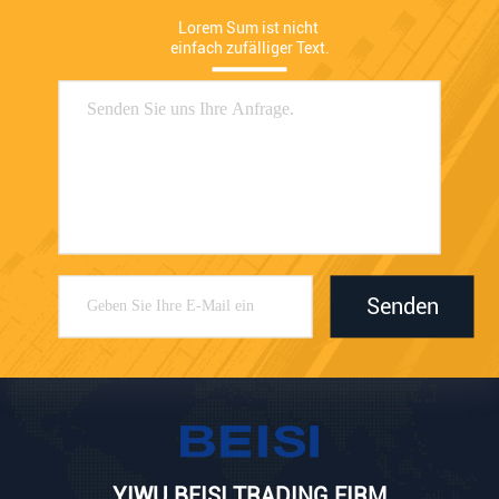
Lorem Sum ist nicht 
einfach zufälliger Text.
Senden
YIWU BEISI TRADING FIRM