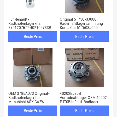
Für Renault-
Original 51750-3J000
Radknotenlagerkits
Rädernahtlagersammlung
7701207677 402105733R
Korea Car 517503J000
4153340700 6001550915
Beste Preis
Beste Preis
OEM 3785A073 Original-
40202EJ70B
Radknotenlager für
Vorradnahtlager OEM 40202-
Mitsubishi ASX GA2W
EJ70B Infiniti-Radlager
Beste Preis
Beste Preis