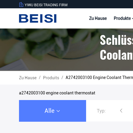
YIWU BEISI TRADING FIRM
Zu Hause
Produkte
Schlüs
Coolan
/
/
A2742003100 Engine Coolant Thermo
Zu Hause
Produits
a2742003100 engine coolant thermostat
Alle
Typ:
Sensorreihe