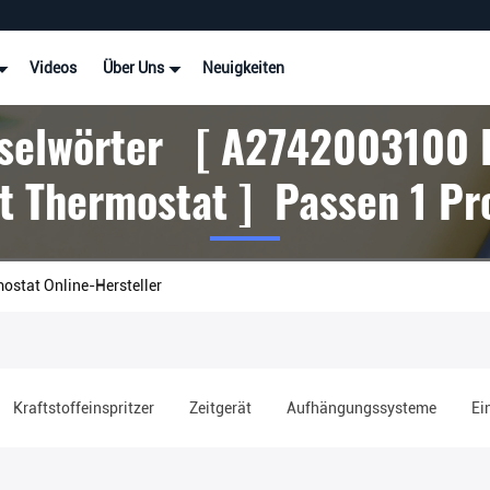
Videos
Über Uns
Neuigkeiten
selwörter [ A2742003100 
t Thermostat ] Passen 1 Pr
stat Online-Hersteller
Kraftstoffeinspritzer
Zeitgerät
Aufhängungssysteme
Ei