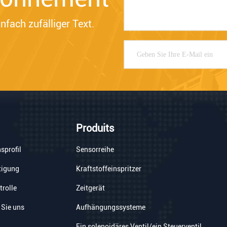
nfach zufälliger Text.
Produits
sprofil
Sensorreihe
tigung
Kraftstoffeinspritzer
trolle
Zeitgerät
 Sie uns
Aufhängungssysteme
Ein solenoidäres Ventil/ein Steuerventil