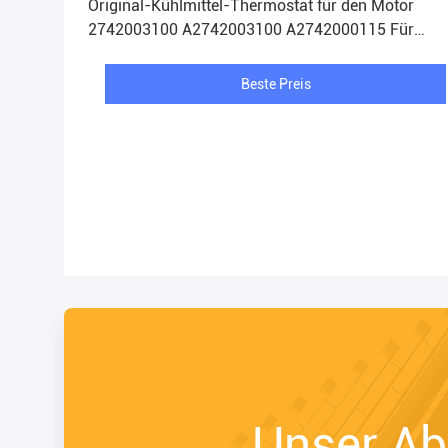
Original-Kühlmittel-Thermostat für den Motor
2742003100 A2742003100 A2742000115 Für
Mercedes Benz C200 C300 E200 E300
Beste Preis
Unser A