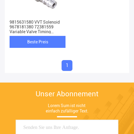
9815631580 VVT Solenoid
9678181380 72381559
Variable Valve Timing
Solenoid
Beste Preis
1
Unser Abonnement
Lorem Sum ist nicht 
einfach zufälliger Text.