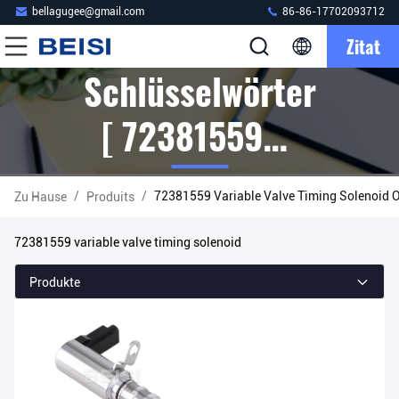
bellagugee@gmail.com
86-86-17702093712
Zitat
Schlüsselwörter
[ 72381559
Variable Valve
/
/
72381559 Variable Valve Timing Solenoid O
Zu Hause
Produits
Timing Solenoid
72381559 variable valve timing solenoid
] Passen 1
Produkte
Produits